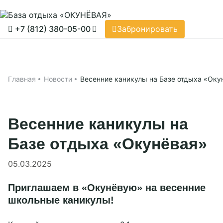
Забронировать
+7 (812) 380-05-00
Забронировать
Принять все
Настройки cookies
Главная
Применить
Проживание
Главная
Новости
Весенние каникулы на Базе отдыха «Оку
Ресторан
Яхт-клуб
Весенние каникулы на
Акции
Базе отдыха «Окунёвая»
О нас
05.03.2025
Чем заняться
Приглашаем в «Окунёвую» на весенние
Об «Окунёвая»
Услуги базы
школьные каникулы!
Новости
Отзывы
Ресторан «Акварель»
Мероприятия
Фотографии
СПА-комплекс