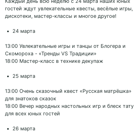
Каждый день всю неделю с 24 марта наших юных
Карта базы
Верёвочный парк
Активный отдых
гостей ждут увлекательные квесты, весёлые игры,
Новости
Вокруг нас
Русская баня
Отдых на воде
дискотеки, мастер-классы и многое другое!
Вакансии
Беседка «Гриль-Чум»
Бильярд
Проведение свадеб
Контакты
Блог
Часовня Николая Чудотворца
Сертификаты
Корпоративы
Документы
Яхт-клуб
Отдых для двоих
Банкеты
24 марта
Отдых с детьми
День Рождения
Проживание с собаками
Тимбилдинг
+7 (812) 380-05-00
13:00 Увлекательные игры и танцы от Блогера и
Трансфер
Скомороха - «Тренды VS Традиции»
info@okunevaya.ru
Прокат велосипедов
18:00 Мастер-класс в технике декупаж
Прокат квадроциклов
MAX
Прокат лодок
Прокат сап-бордов
25 марта
Рыбалка
Социальные сети
13:00 Очень сказочный квест «Русская матрёшка»
для знатоков сказок
18:00 Вечер народных настольных игр и блеск тату
для всех юных гостей
26 марта