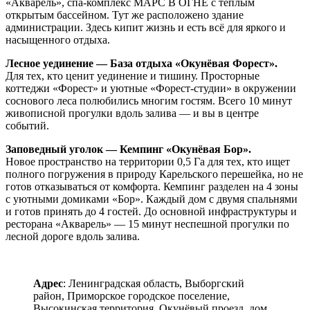
«Акварель», спа-комплекс МАРС В ОГНЕ с теплым
открытым бассейном. Тут же расположено здание
администрации. Здесь кипит жизнь и есть всё для яркого и
насыщенного отдыха.
Лесное уединение — База отдыха «Окунёвая Форест».
Для тех, кто ценит уединение и тишину. Просторные
коттеджи «Форест» и уютные «Форест-студии» в окружении
соснового леса полюбились многим гостям. Всего 10 минут
живописной прогулки вдоль залива — и вы в центре
событий.
Заповедный уголок — Кемпинг «Окунёвая Бор».
Новое пространство на территории 0,5 Га для тех, кто ищет
полного погружения в природу Карельского перешейка, но не
готов отказываться от комфорта. Кемпинг разделен на 4 зоны
с уютными домиками «Бор». Каждый дом с двумя спальнями
и готов принять до 4 гостей. До основной инфраструктуры и
ресторана «Акварель» — 15 минут неспешной прогулки по
лесной дороге вдоль залива.
Адрес
: Ленинградская область, Выборгский
район, Приморское городское поселение,
Высокинская территория, Окунёвый проезд, дом