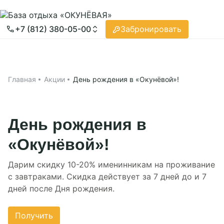
Забронировать
+7 (812) 380-05-00
Забронировать
Принять все
Настройки cookies
Главная
Применить
Проживание
Главная
Акции
День рождения в «Окунёвой»!
Ресторан
Яхт-клуб
День рождения в
Акции
«Окунёвой»!
О нас
Дарим скидку 10-20% именинникам на проживание
с завтраками. Скидка действует за 7 дней до и 7
Чем заняться
дней после Дня рождения.
Об «Окунёвая»
Услуги базы
Новости
Отзывы
Ресторан «Акварель»
Получить
Мероприятия
Фотографии
СПА-комплекс