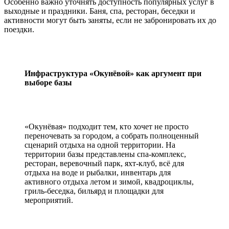
Особенно важно уточнять доступность популярных услуг в
выходные и праздники. Баня, спа, ресторан, беседки и
Активный отдых
активности могут быть заняты, если не забронировать их до
Отдых на воде
поездки.
Бильярд
Сертификаты
Отдых для двоих
Отдых с детьми
Проживание с собаками
Инфраструктура «Окунёвой» как аргумент при
Трансфер
выборе базы
Прокат велосипедов
Прокат квадроциклов
Прокат лодок
Прокат сап-бордов
Рыбалка
«Окунёвая» подходит тем, кто хочет не просто
переночевать за городом, а собрать полноценный
сценарий отдыха на одной территории. На
территории базы представлены спа-комплекс,
Мероприятия
ресторан, веревочный парк, яхт-клуб, всё для
отдыха на воде и рыбалки, инвентарь для
Смотреть все
активного отдыха летом и зимой, квадроциклы,
гриль-беседка, бильярд и площадки для
Проведение свадеб
мероприятий.
Корпоративы
Банкеты
День Рождения