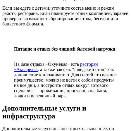
Если вы едете с детьми, уточните состав меню и режим
работы ресторана. Если планируете отдых компанией, заранее
Проживание
проверьте возможность бронирования стола, беседки или
банкетного формата.
Ресторан
Питание и отдых без лишней бытовой нагрузки
Яхт-клуб
На базе отдыха «Окунёвая» есть
ресторан
«Акварель»
, а также завтрак “шведский стол” как
дополнение к проживанию. Для гостей это важное
Акции
преимущество: можно не везти с собой продукты
на все дни, а построить отдых вокруг готового
сценария — проживание, прогулки, спа, баня,
лодки и веревочный парк.
О нас
Смотреть все
Дополнительные услуги и
инфраструктура
Об «Окунёвая»
Новости
Отзывы
Дополнительные услуги делают отдых насыщеннее, но