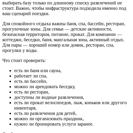
Фотографии
выбирать базу только по длинному списку развлечений не
Карта базы
стоит. Важно, чтобы инфраструктура подходила именно под
Вокруг нас
ваш сценарий поездки.
Вакансии
Блог
Для спокойного отдыха важны баня, спа, бассейн, ресторан,
Документы
прогулочные зоны. Для семьи — детские активности,
безопасная территория, питание, прокат. Для компании —
коттеджи, беседки, баня, мангальная зона, активный отдых.
Для пары — хороший номер или домик, ресторан, спа,
Чем заняться
прогулки у воды.
Смотреть все
Что стоит проверить:
Ресторан «Акварель»
есть ли баня или сауна,
СПА-комплекс
работает ли спа,
Верёвочный парк
есть ли бассейн,
Русская баня
можно ли арендовать беседку,
Беседка «Гриль-Чум»
есть ли ресторан,
Часовня Николая Чудотворца
доступны ли водные развлечения,
Яхт-клуб
Сбросить
Применить
Применить
есть ли прокат велосипедов, лыж, коньков или другого
инвентаря,
Принять все
Настройки cookies
Подробнее
есть ли развлечения для детей,
можно ли организовать праздник,
Услуги базы
нужно ли бронировать услуги заранее.
Смотреть все