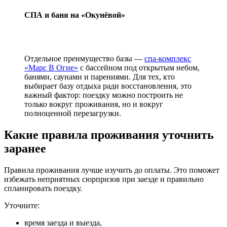
Тимбилдинг
СПА и баня на «Окунёвой»
Новости
Отдельное преимущество базы —
спа-комплекс
«Марс В Огне»
с бассейном под открытым небом,
Контакты
банями, саунами и парениями. Для тех, кто
выбирает базу отдыха ради восстановления, это
+7 (812) 380-05-00
важный фактор: поездку можно построить не
info@okunevaya.ru
только вокруг проживания, но и вокруг
MAX
полноценной перезагрузки.
Социальные сети
Какие правила проживания уточнить
заранее
Правила проживания лучше изучить до оплаты. Это поможет
избежать неприятных сюрпризов при заезде и правильно
спланировать поездку.
Уточните:
время заезда и выезда,