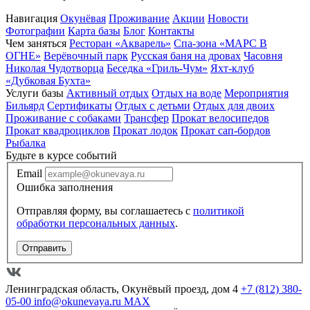
Навигация
Окунёвая
Проживание
Акции
Новости
Фотографии
Карта базы
Блог
Контакты
Чем заняться
Ресторан «Акварель»
Спа-зона «МАРС В
ОГНЕ»
Верёвочный парк
Русская баня на дровах
Часовня
Николая Чудотворца
Беседка «Гриль-Чум»
Яхт-клуб
«Дубковая Бухта»
Услуги базы
Активный отдых
Отдых на воде
Мероприятия
Бильярд
Сертификаты
Отдых с детьми
Отдых для двоих
Проживание с собаками
Трансфер
Прокат велосипедов
Прокат квадроциклов
Прокат лодок
Прокат сап-бордов
Рыбалка
Будьте в курсе событий
Email
Ошибка заполнения
Отправляя форму, вы соглашаетесь с
политикой
обработки персональных данных
.
Отправить
Ленинградская область, Окунёвый проезд, дом 4
+7 (812) 380-
05-00
info@okunevaya.ru
MAX