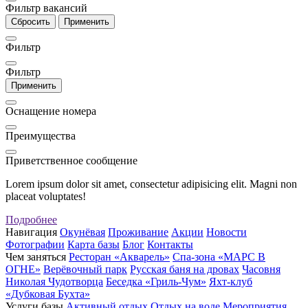
Фильтр вакансий
Сбросить
Применить
Фильтр
Фильтр
Применить
Оснащение номера
Преимущества
Приветственное сообщение
Lorem ipsum dolor sit amet, consectetur adipisicing elit. Magni non
placeat voluptates!
Подробнее
Навигация
Окунёвая
Проживание
Акции
Новости
Фотографии
Карта базы
Блог
Контакты
Чем заняться
Ресторан «Акварель»
Спа-зона «МАРС В
ОГНЕ»
Верёвочный парк
Русская баня на дровах
Часовня
Николая Чудотворца
Беседка «Гриль-Чум»
Яхт-клуб
«Дубковая Бухта»
Услуги базы
Активный отдых
Отдых на воде
Мероприятия