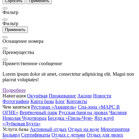
Сбросить
Применить
Фильтр
Фильтр
Применить
Оснащение номера
Преимущества
Приветственное сообщение
Lorem ipsum dolor sit amet, consectetur adipisicing elit. Magni non
placeat voluptates!
Подробнее
Навигация
Окунёвая
Проживание
Акции
Новости
Фотографии
Карта базы
Блог
Контакты
Чем заняться
Ресторан «Акварель»
Спа-зона «МАРС В
ОГНЕ»
Верёвочный парк
Русская баня на дровах
Часовня
Николая Чудотворца
Беседка «Гриль-Чум»
Яхт-клуб
«Дубковая Бухта»
Услуги базы
Активный отдых
Отдых на воде
Мероприятия
Бильярд
Сертификаты
Отдых с детьми
Отдых для двоих